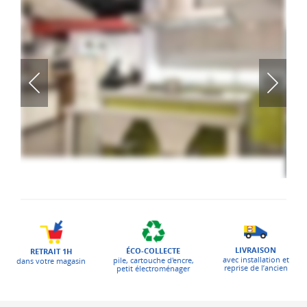
LIVRAISON
ÉCO-COLLECTE
RETRAIT 1H
avec installation et
pile, cartouche d'encre,
dans votre magasin
reprise de l’ancien
petit électroménager