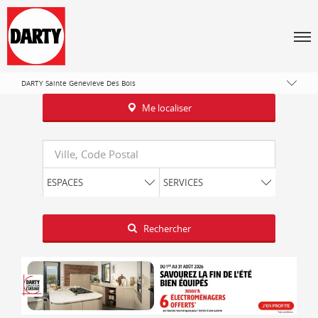
Tous les magasins Darty
Île-de-France
Men
Essonne
Sainte-Geneviève-des-Bois
DARTY Sainte Genevieve Des Bois
Me localiser
Requête
ESPACES
SERVICES
Latitude
Longitude
Rechercher