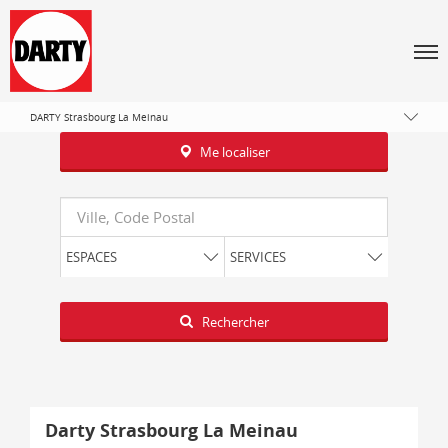
Tous les magasins Darty
Grand Est
Men
Bas-Rhin
Strasbourg
DARTY Strasbourg La Meinau
Me localiser
Requête
ESPACES
SERVICES
Latitude
Longitude
Rechercher
Darty Strasbourg La Meinau