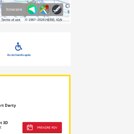
Itineraire
Terms of use
© 1987–2026 HERE, IGN
Accès handicapés
rt Darty
t 3D
t
PRENDRE RDV