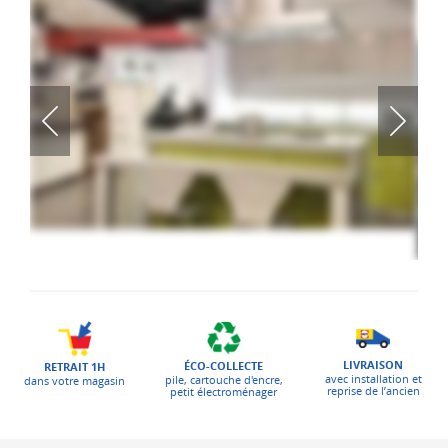
LIVRAISON
ÉCO-COLLECTE
RETRAIT 1H
avec installation et
pile, cartouche d'encre,
dans votre magasin
reprise de l’ancien
petit électroménager