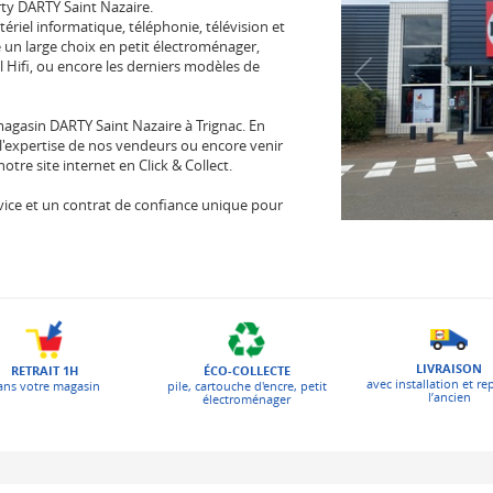
ty DARTY Saint Nazaire.
tériel informatique, téléphonie, télévision et
un large choix en petit électroménager,
l Hifi, ou encore les derniers modèles de
agasin DARTY Saint Nazaire à Trignac. En
l'expertise de nos vendeurs ou encore venir
re site internet en Click & Collect.
 service et un contrat de confiance unique pour
LIVRAISON
ÉCO-COLLECTE
RETRAIT 1H
avec installation et re
pile, cartouche d'encre, petit
ans votre magasin
l’ancien
électroménager