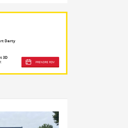
rt Darty
t 3D
t
PRENDRE RDV