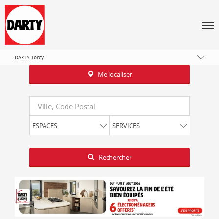
Tous les magasins Darty
Île-de-France
Men
Seine-et-Marne
Collégien
DARTY Torcy
Me localiser
Requête
ESPACES
SERVICES
Latitude
Longitude
Rechercher