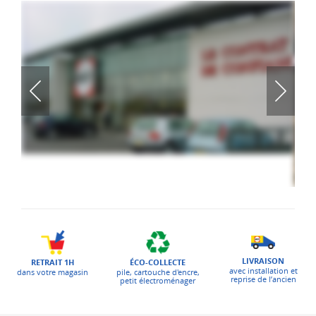
LIVRAISON
ÉCO-COLLECTE
RETRAIT 1H
avec installation et
pile, cartouche d'encre,
dans votre magasin
reprise de l’ancien
petit électroménager