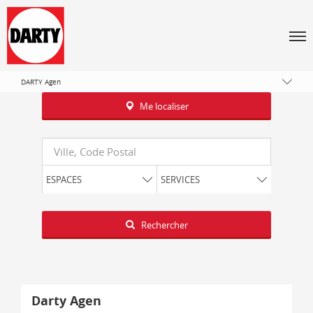
Tous les magasins Darty
Nouvelle-Aquitaine
Men
Lot-et-Garonne
Agen
DARTY Agen
Me localiser
Requête
ESPACES
SERVICES
Latitude
Longitude
Rechercher
Darty Agen