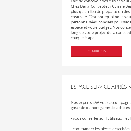
L’art de concevoir des cuisines qui
Chez Darty Concepteur Cuisine Beau
plus qu’un lieu de préparation des 
créativité. C’est pourquoi nous v
personnalisées, conçues pour s’adap
espace et votre budget. Nos conc
long de votre projet: de la concept
chaque étape..
PRENDRE RDV
ESPACE SERVICE APRÈS-
Nos experts SAV vous accompagnen
garantie ou hors garantie, achetés 
- vous conseiller sur l’utilisation et
- commander les pièces détachées