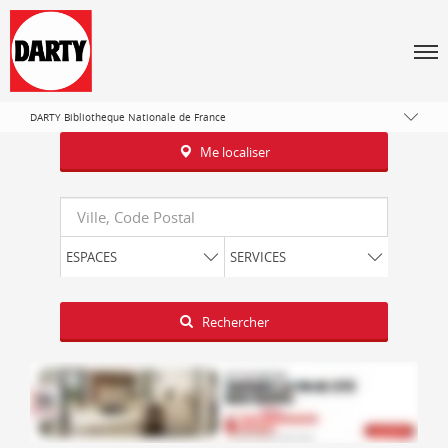
Tous les magasins Darty
Île-de-France
Men
Département de Paris
Paris
DARTY Bibliotheque Nationale de France
Me localiser
Requête
ESPACES
SERVICES
Latitude
Longitude
Rechercher