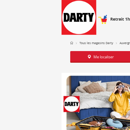
Retrait 1
Tous les magasins Darty
Auverg
Me localiser