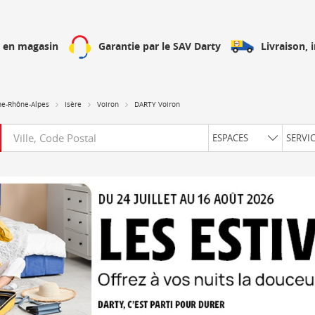
Livraison, 
h en magasin
Garantie par le SAV Darty
ne-Rhône-Alpes
Isère
Voiron
DARTY Voiron
Requête
ESPACES
SERVI