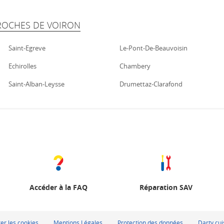
ROCHES DE VOIRON
Saint-Egreve
Le-Pont-De-Beauvoisin
Echirolles
Chambery
Saint-Alban-Leysse
Drumettaz-Clarafond
Accéder à la FAQ
Réparation SAV
er les cookies
Mentions Légales
Protection des données
Darty cui