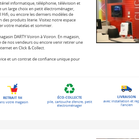
tériel informatique, téléphonie, télévision et
e un large choix en petit électroménager,
l Hifi, ou encore les derniers modèles de
des produits literie. Visitez notre espace
er votre matelas et sommier.
magasin DARTY Voiron à Voiron. En magasin,
se de nos vendeurs ou encore venir retirer une
ernet en Click & Collect.
 service et un contrat de confiance unique pour
LIVRAISON
ÉCO-COLLECTE
RETRAIT 1H
avec installation et re
pile, cartouche d'encre, petit
ans votre magasin
l’ancien
électroménager