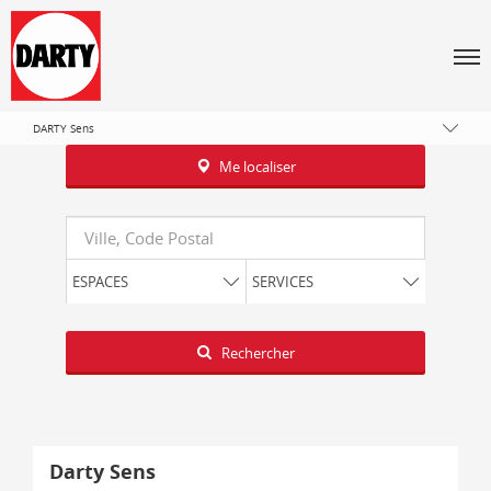
Tous les magasins Darty
Bourgogne-Franche-Comté
Men
Yonne
Saint-Clément
DARTY Sens
Me localiser
Requête
ESPACES
SERVICES
Latitude
Longitude
Rechercher
Darty Sens