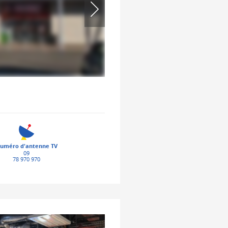
uméro d'antenne TV
09
78 970 970