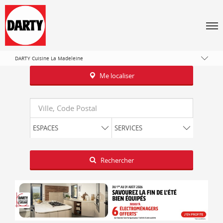
Tous les magasins Darty
Île-de-France
Men
Arrondissement de Paris
Paris
DARTY Cuisine La Madeleine
Me localiser
Requête
ESPACES
SERVICES
Latitude
Longitude
Rechercher