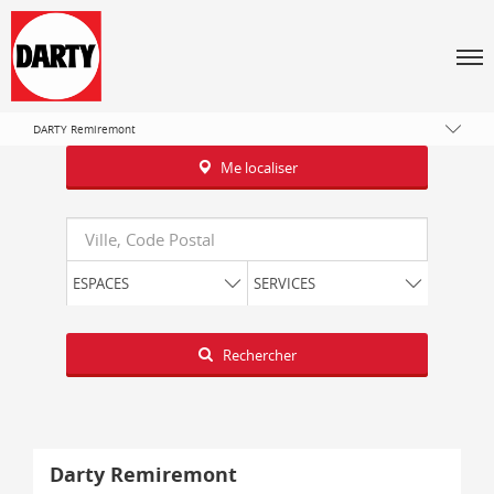
Tous les magasins Darty
Grand Est
Men
Vosges
REMIREMONT
DARTY Remiremont
Me localiser
Requête
ESPACES
SERVICES
Latitude
Longitude
Rechercher
Darty Remiremont