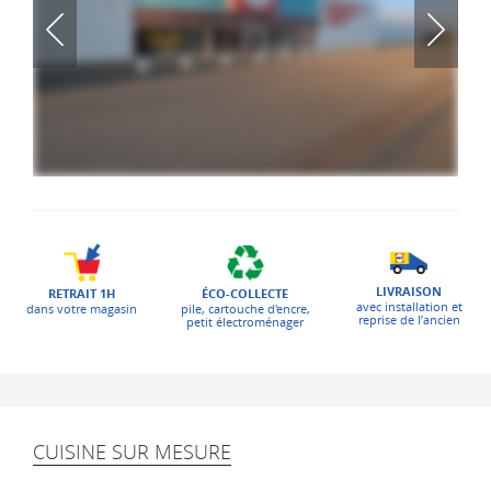
LIVRAISON
ÉCO-COLLECTE
RETRAIT 1H
avec installation et
pile, cartouche d'encre,
dans votre magasin
reprise de l’ancien
petit électroménager
CUISINE SUR MESURE