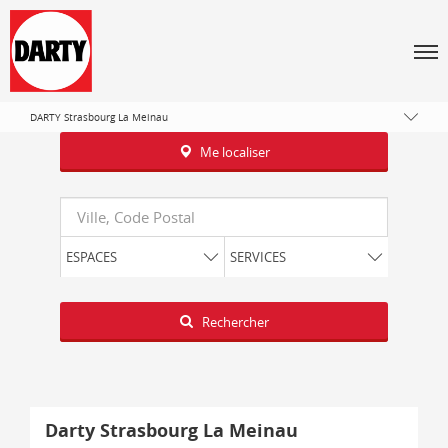
Tous les magasins Darty
Grand Est
Men
Bas-Rhin
Strasbourg
DARTY Strasbourg La Meinau
Me localiser
Requête
ESPACES
SERVICES
Latitude
Longitude
Rechercher
Darty Strasbourg La Meinau