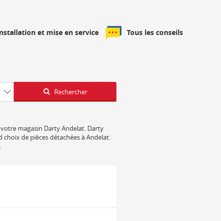
installation et mise en service
Tous les conseils
Latitude
Longitude
Rechercher
de votre magasin Darty Andelat. Darty
nd choix de pièces détachées à Andelat.
.