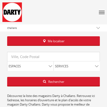
Tous les magasins Darty
Men
Pays de la Loire
Vendée
Challans
Me localiser
Requête
ESPACES
SERVICES
Latitude
Longitude
Rechercher
Découvrez la liste des magasins Darty à Challans. Retrouvez ici
l’adresse, les horaires d’ouverture et le plan d'accès de votre
magasin Darty Challans. Darty vous propose le meilleur de