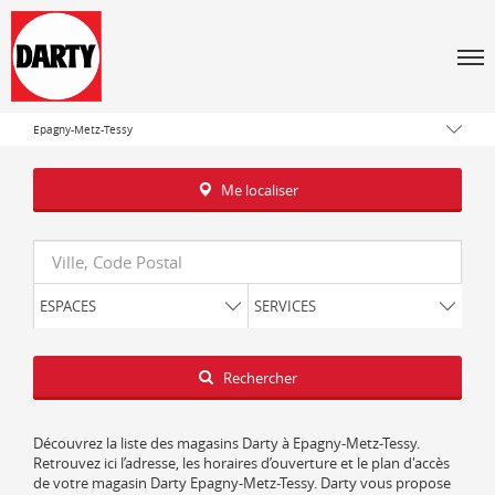
Tous les magasins Darty
Men
Auvergne-Rhône-Alpes
Haute-Savoie
Epagny-Metz-Tessy
Me localiser
Requête
ESPACES
SERVICES
Latitude
Longitude
Rechercher
Découvrez la liste des magasins Darty à Epagny-Metz-Tessy.
Retrouvez ici l’adresse, les horaires d’ouverture et le plan d'accès
de votre magasin Darty Epagny-Metz-Tessy. Darty vous propose