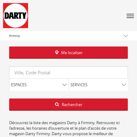
Tous les magasins Darty
Men
Auvergne-Rhône-Alpes
Loire
Firminy
Me localiser
Requête
ESPACES
SERVICES
Latitude
Longitude
Rechercher
Découvrez la liste des magasins Darty à Firminy. Retrouvez ici
l’adresse, les horaires d’ouverture et le plan d'accès de votre
magasin Darty Firminy. Darty vous propose le meilleur de