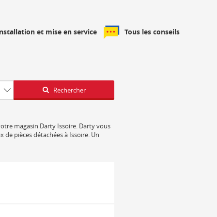
installation et mise en service
Tous les conseils
Latitude
Longitude
Rechercher
 votre magasin Darty Issoire. Darty vous
ix de pièces détachées à Issoire. Un