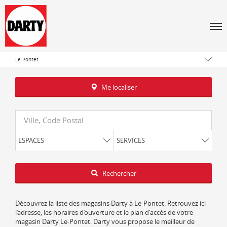
Tous les magasins Darty
Men
Provence-Alpes-Côte d'Azur
Vaucluse
Le-Pontet
Me localiser
Requête
ESPACES
SERVICES
Latitude
Longitude
Rechercher
Découvrez la liste des magasins Darty à Le-Pontet. Retrouvez ici
l’adresse, les horaires d’ouverture et le plan d'accès de votre
magasin Darty Le-Pontet. Darty vous propose le meilleur de