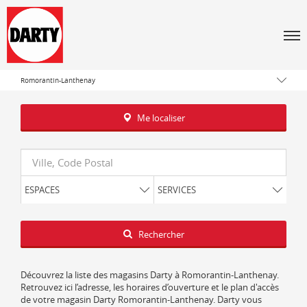
Tous les magasins Darty
Men
Centre-Val de Loire
Loir-et-Cher
Romorantin-Lanthenay
Me localiser
Requête
ESPACES
SERVICES
Latitude
Longitude
Rechercher
Découvrez la liste des magasins Darty à Romorantin-Lanthenay.
Retrouvez ici l’adresse, les horaires d’ouverture et le plan d'accès
de votre magasin Darty Romorantin-Lanthenay. Darty vous