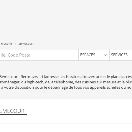
Moselle
Semecourt
uête
ESPACES
SERVICES
Semecourt. Retrouvez ici l’adresse, les horaires d’ouverture et le plan d'ac
troménager, du high-tech, de la téléphonie, des cuisines sur mesure et le pl
 à votre disposition pour le dépannage de tous vos appareils achetés ou no
 SEMECOURT