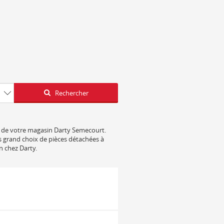
Latitude
Longitude
Rechercher
cès de votre magasin Darty Semecourt.
us grand choix de pièces détachées à
n chez Darty.