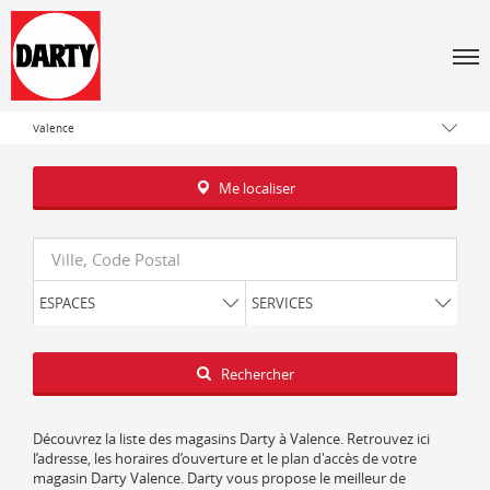
Tous les magasins Darty
Men
Auvergne-Rhône-Alpes
Drôme
Valence
Me localiser
Requête
ESPACES
SERVICES
Latitude
Longitude
Rechercher
Découvrez la liste des magasins Darty à Valence. Retrouvez ici
l’adresse, les horaires d’ouverture et le plan d'accès de votre
magasin Darty Valence. Darty vous propose le meilleur de