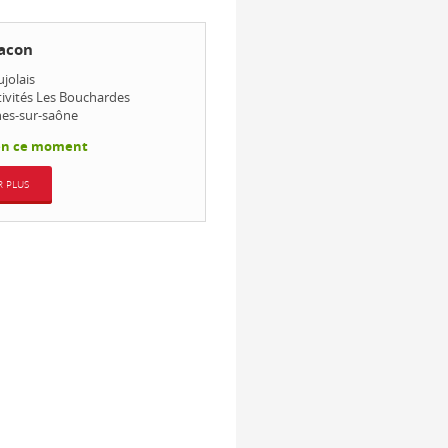
acon
jolais
tivités Les Bouchardes
hes-sur-saône
en ce moment
R PLUS