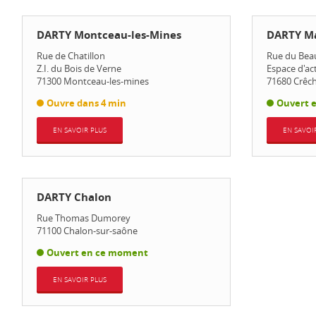
DARTY Montceau-les-Mines
DARTY M
Rue de Chatillon
Rue du Beau
Z.I. du Bois de Verne
Espace d'ac
71300
Montceau-les-mines
71680
Crêc
Ouvre dans 4 min
Ouvert 
EN SAVOIR PLUS
EN SAVOI
DARTY Chalon
Rue Thomas Dumorey
71100
Chalon-sur-saône
Ouvert en ce moment
EN SAVOIR PLUS