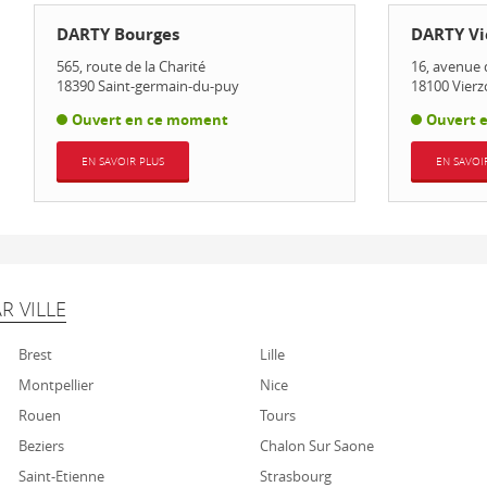
DARTY Bourges
DARTY Vi
565, route de la Charité
16, avenue 
18390
Saint-germain-du-puy
18100
Vier
Ouvert en ce moment
Ouvert 
EN SAVOIR PLUS
EN SAVOI
R VILLE
Brest
Lille
Montpellier
Nice
Rouen
Tours
Beziers
Chalon Sur Saone
Saint-Etienne
Strasbourg