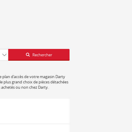
Latitude
Longitude
Rechercher
le plan d'accès de votre magasin Darty
 le plus grand choix de pièces détachées
s achetés ou non chez Darty.