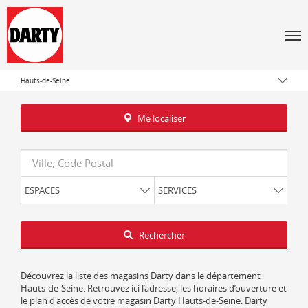
Men
Tous les magasins Darty
Île-de-France
Hauts-de-Seine
Me localiser
Requête
ESPACES
SERVICES
Latitude
Longitude
Rechercher
Découvrez la liste des magasins Darty dans le département
Hauts-de-Seine. Retrouvez ici l’adresse, les horaires d’ouverture et
le plan d'accès de votre magasin Darty Hauts-de-Seine. Darty