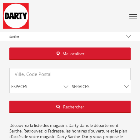
Men
Tous les magasins Darty
Pays de la Loire
Sarthe
Me localiser
Requête
ESPACES
SERVICES
Latitude
Longitude
Rechercher
Découvrez la liste des magasins Darty dans le département
Sarthe. Retrouvez ici l’adresse, les horaires d’ouverture et le plan
d'accès de votre magasin Darty Sarthe. Darty vous propose le