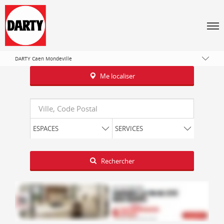
Tous les magasins Darty
Normandie
Men
Calvados
Mondeville
DARTY Caen Mondeville
Me localiser
Requête
ESPACES
SERVICES
Latitude
Longitude
Rechercher