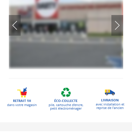
LIVRAISON
ÉCO-COLLECTE
RETRAIT 1H
avec installation et
pile, cartouche d'encre,
dans votre magasin
reprise de l’ancien
petit électroménager