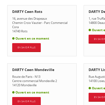
DARTY Caen Rots
DARTY De
16, avenue des Drapeaux
1, rue Truff
Chemin Croix Vautier - Parc Commercial
14800
Deauv
Cora
Ouvert 
14740
Rots
Ouvert en ce moment
EN SAVOI
EN SAVOIR PLUS
DARTY Caen Mondeville
DARTY Li
Route de Paris - N13
Rue Augusti
Centre commercial Mondeville 2
14100
Lisie
14120
Mondeville
Ouvert 
Ouvert en ce moment
EN SAVOI
EN SAVOIR PLUS