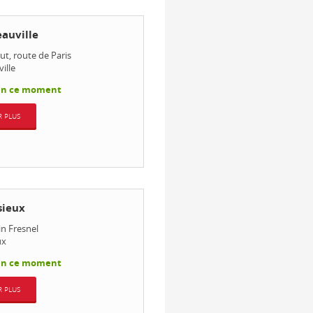
auville
aut, route de Paris
ille
en ce moment
R PLUS
sieux
n Fresnel
ux
en ce moment
R PLUS