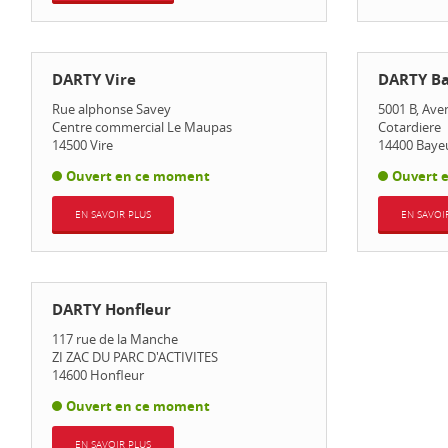
DARTY Vire
DARTY B
Rue alphonse Savey
5001 B, Ave
Centre commercial Le Maupas
Cotardiere
14500
Vire
14400
Baye
Ouvert en ce moment
Ouvert 
EN SAVOIR PLUS
EN SAVOI
DARTY Honfleur
117 rue de la Manche
ZI ZAC DU PARC D'ACTIVITES
14600
Honfleur
Ouvert en ce moment
EN SAVOIR PLUS