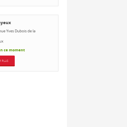
ayeux
nue Yves Dubois de la
ux
en ce moment
R PLUS