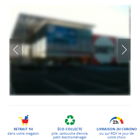
ÉCO-COLLECTE
LIVRAISON 2H CHRONO
RETRAIT 1H
pile, cartouche d'encre,
ou sur RDV le jour de
dans votre magasin
petit électroménager
votre choix