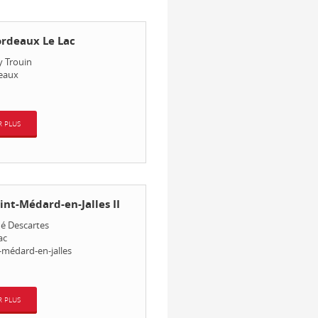
rdeaux Le Lac
y Trouin
eaux
R PLUS
nt-Médard-en-Jalles II
é Descartes
ac
-médard-en-jalles
R PLUS