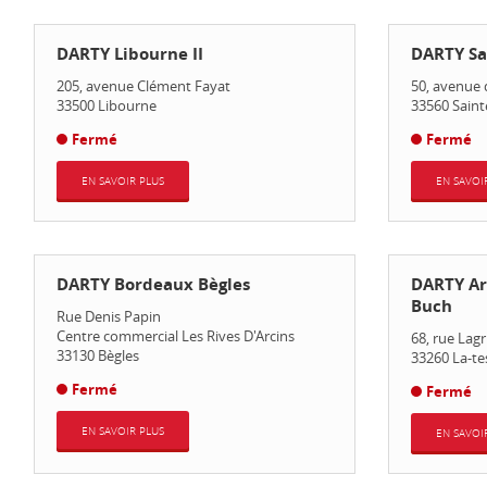
DARTY Libourne II
DARTY Sai
205, avenue Clément Fayat
50, avenue 
33500
Libourne
33560
Saint
Fermé
Fermé
EN SAVOIR PLUS
EN SAVOI
DARTY Bordeaux Bègles
DARTY Ar
Buch
Rue Denis Papin
Centre commercial Les Rives D'Arcins
68, rue Lag
33130
Bègles
33260
La-te
Fermé
Fermé
EN SAVOIR PLUS
EN SAVOI