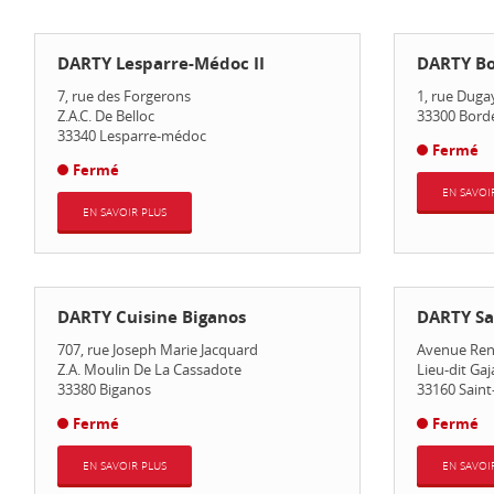
DARTY Lesparre-Médoc II
DARTY Bo
7, rue des Forgerons
1, rue Duga
Z.A.C. De Belloc
33300
Bord
33340
Lesparre-médoc
Fermé
Fermé
EN SAVOI
EN SAVOIR PLUS
DARTY Cuisine Biganos
DARTY Sai
707, rue Joseph Marie Jacquard
Avenue Ren
Z.A. Moulin De La Cassadote
Lieu-dit Gaj
33380
Biganos
33160
Saint
Fermé
Fermé
EN SAVOIR PLUS
EN SAVOI