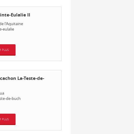
nte-Eulalie II
de l'Aquitaine
e-eulalie
R PLUS
cachon La-Teste-de-
rua
ste-de-buch
R PLUS