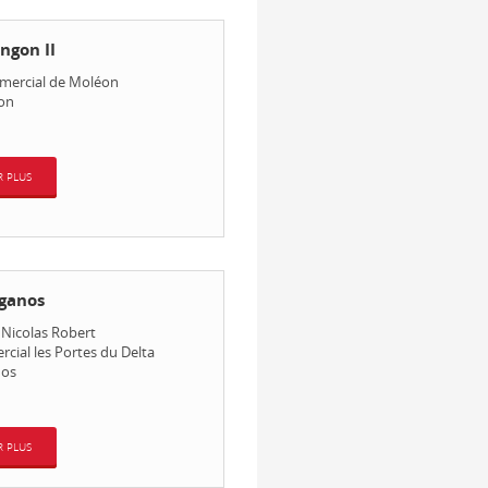
ngon II
mercial de Moléon
on
R PLUS
ganos
s Nicolas Robert
cial les Portes du Delta
nos
R PLUS