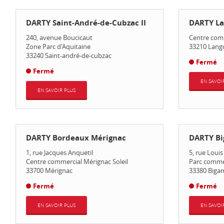
DARTY Saint-André-de-Cubzac II
DARTY La
240, avenue Boucicaut
Centre com
Zone Parc d'Aquitaine
33210
Lang
33240
Saint-andré-de-cubzac
Fermé
Fermé
EN SAVOI
EN SAVOIR PLUS
DARTY Bordeaux Mérignac
DARTY Bi
1, rue Jacques Anquetil
5, rue Loui
Centre commercial Mérignac Soleil
Parc commer
33700
Mérignac
33380
Biga
Fermé
Fermé
EN SAVOIR PLUS
EN SAVOI