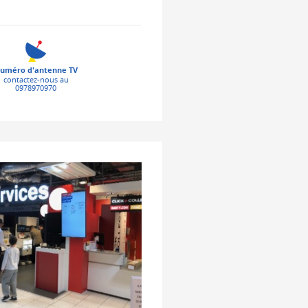
uméro d'antenne TV
contactez-nous au
0978970970