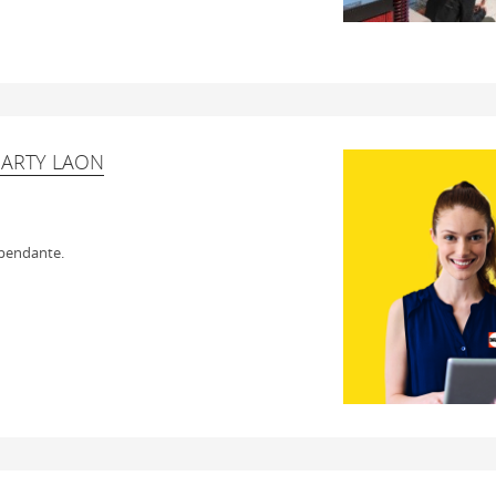
DARTY LAON
épendante.