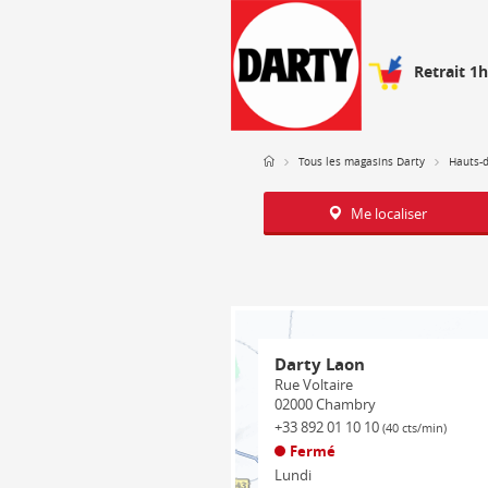
Retrait 1
Tous les magasins Darty
Hauts-
Me localiser
Darty Laon
Rue Voltaire
02000
Chambry
+33 892 01 10 10
(40 cts/min)
Fermé
Lundi