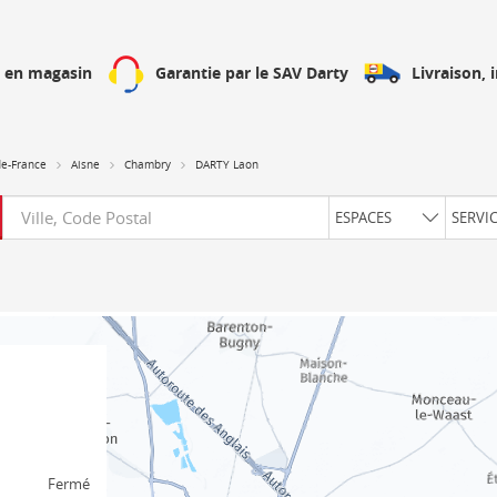
Livraison, 
h en magasin
Garantie par le SAV Darty
de-France
Aisne
Chambry
DARTY Laon
Requête
ESPACES
SERVI
Fermé