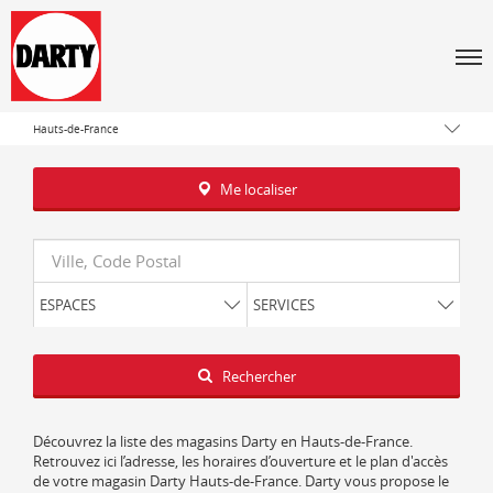
Men
Tous les magasins Darty
Hauts-de-France
Me localiser
Requête
ESPACES
SERVICES
Latitude
Longitude
Rechercher
Découvrez la liste des magasins Darty en Hauts-de-France.
Retrouvez ici l’adresse, les horaires d’ouverture et le plan d'accès
de votre magasin Darty Hauts-de-France. Darty vous propose le