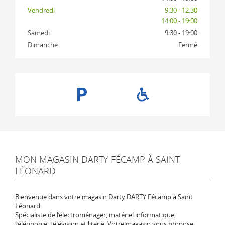
Vendredi
9:30 - 12:30
14:00 - 19:00
Samedi
9:30 - 19:00
Dimanche
Fermé
MON MAGASIN DARTY FÉCAMP À SAINT
LÉONARD
Bienvenue dans votre magasin Darty DARTY Fécamp à Saint
Léonard.
Spécialiste de l‘électroménager, matériel informatique,
téléphonie, télévision et literie. Votre magasin vous propose