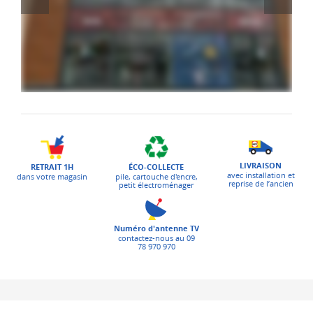
LIVRAISON
ÉCO-COLLECTE
RETRAIT 1H
avec installation et
pile, cartouche d'encre,
dans votre magasin
reprise de l’ancien
petit électroménager
Numéro d'antenne TV
contactez-nous au 09
78 970 970