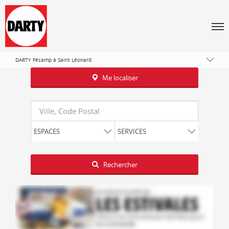
Tous les magasins Darty
Normandie
Men
Seine-Maritime
Saint-Leonard
DARTY Fécamp à Saint Léonard
Me localiser
Requête
ESPACES
SERVICES
Latitude
Longitude
Rechercher