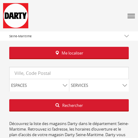
Men
Tous les magasins Darty
Normandie
Seine-Maritime
Me localiser
Requête
ESPACES
SERVICES
Latitude
Longitude
Rechercher
Découvrez la liste des magasins Darty dans le département Seine-
Maritime. Retrouvez ici l’adresse, les horaires d’ouverture et le
plan d'accès de votre magasin Darty Seine-Maritime. Darty vous