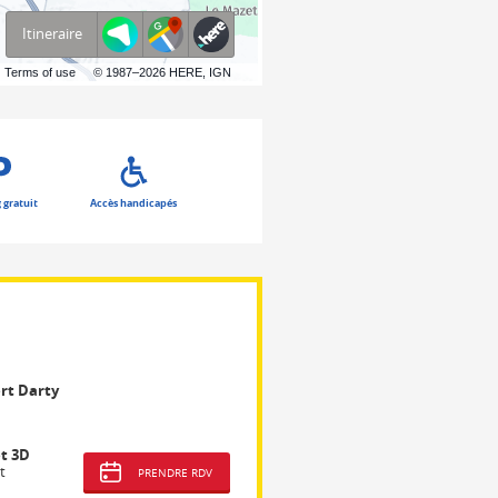
Itineraire
Terms of use
© 1987–2026 HERE, IGN
 gratuit
Accès handicapés
rt Darty
t 3D
t
PRENDRE RDV