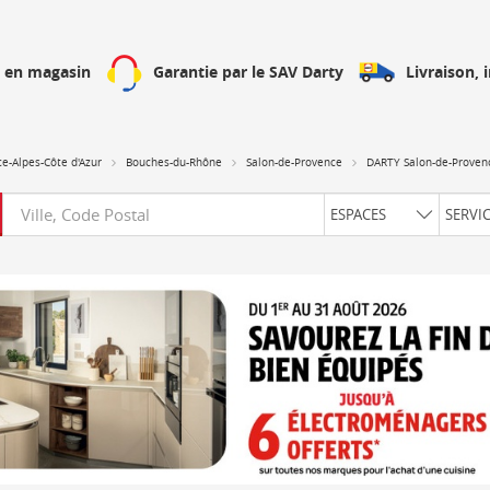
Livraison, 
h en magasin
Garantie par le SAV Darty
e-Alpes-Côte d'Azur
Bouches-du-Rhône
Salon-de-Provence
DARTY Salon-de-Proven
Requête
ESPACES
SERVI