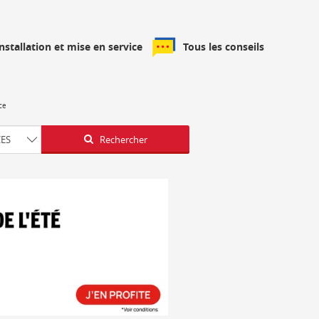
installation et mise en service
Tous les conseils
ce
Latitude
Longitude
CES
Rechercher