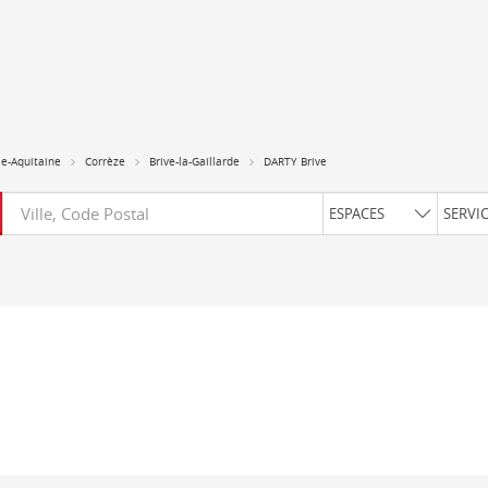
e-Aquitaine
Corrèze
Brive-la-Gaillarde
DARTY Brive
Requête
ESPACES
SERVI