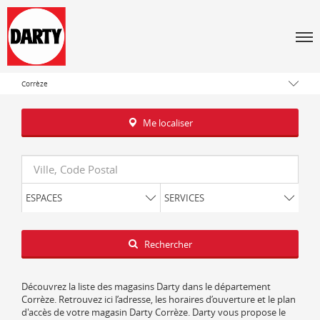
Men
Tous les magasins Darty
Nouvelle-Aquitaine
Corrèze
Me localiser
Requête
ESPACES
SERVICES
Latitude
Longitude
Rechercher
Découvrez la liste des magasins Darty dans le département
Corrèze. Retrouvez ici l’adresse, les horaires d’ouverture et le plan
d'accès de votre magasin Darty Corrèze. Darty vous propose le