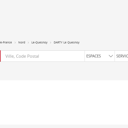
de-France
Nord
Le-Quesnoy
DARTY Le Quesnoy
Requête
ESPACES
SERVI