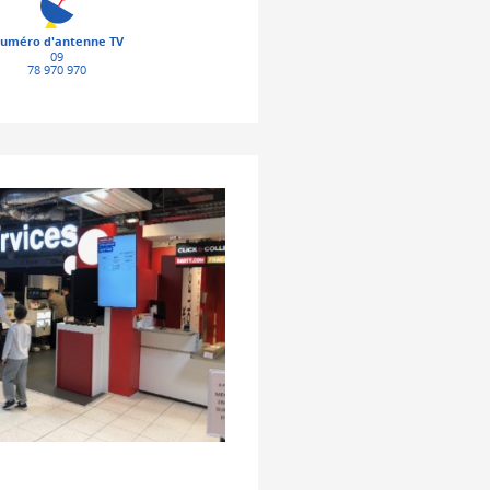
uméro d'antenne TV
09
78 970 970