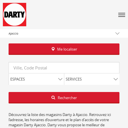
Tous les magasins Darty
Men
Corse
Corse-du-Sud
Ajaccio
Me localiser
Requête
ESPACES
SERVICES
Latitude
Longitude
Rechercher
Découvrez la liste des magasins Darty à Ajaccio. Retrouvez ici
l’adresse, les horaires d’ouverture et le plan d'accès de votre
magasin Darty Ajaccio. Darty vous propose le meilleur de