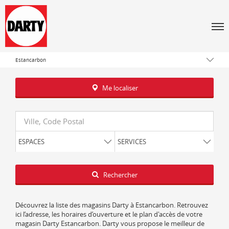
Tous les magasins Darty
Men
Occitanie
Haute-Garonne
Estancarbon
Me localiser
Requête
ESPACES
SERVICES
Latitude
Longitude
Rechercher
Découvrez la liste des magasins Darty à Estancarbon. Retrouvez
ici l’adresse, les horaires d’ouverture et le plan d'accès de votre
magasin Darty Estancarbon. Darty vous propose le meilleur de