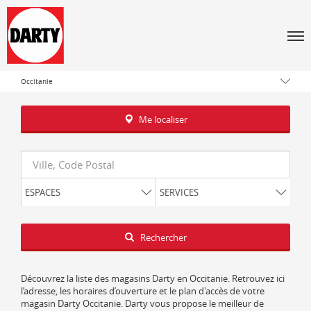
Men
Tous les magasins Darty
Occitanie
Me localiser
Requête
ESPACES
SERVICES
Latitude
Longitude
Rechercher
Découvrez la liste des magasins Darty en Occitanie. Retrouvez ici
l’adresse, les horaires d’ouverture et le plan d'accès de votre
magasin Darty Occitanie. Darty vous propose le meilleur de