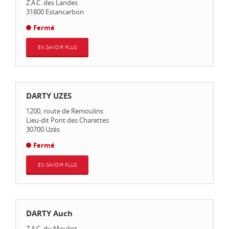
Z.A.C. des Landes
31800
Estancarbon
Fermé
EN SAVOIR PLUS
DARTY UZES
1200, route de Remoulins
Lieu-dit Pont des Charettes
30700
Uzès
Fermé
EN SAVOIR PLUS
DARTY Auch
Z.A.C. du Mouliot