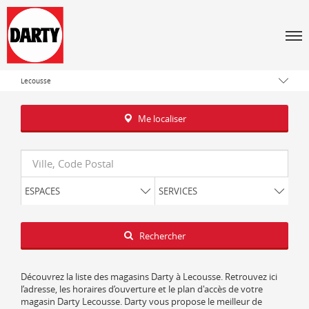
Tous les magasins Darty
Men
Bretagne
Ille-et-Vilaine
Lecousse
Me localiser
Requête
ESPACES
SERVICES
Latitude
Longitude
Rechercher
Découvrez la liste des magasins Darty à Lecousse. Retrouvez ici
l’adresse, les horaires d’ouverture et le plan d'accès de votre
magasin Darty Lecousse. Darty vous propose le meilleur de