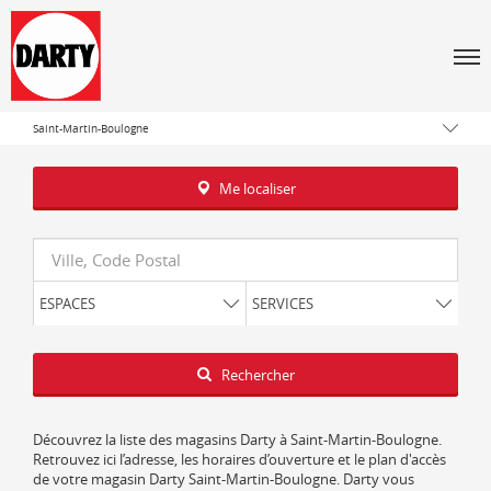
Tous les magasins Darty
Men
Hauts-de-France
Pas-de-Calais
Saint-Martin-Boulogne
Me localiser
Requête
ESPACES
SERVICES
Latitude
Longitude
Rechercher
Découvrez la liste des magasins Darty à Saint-Martin-Boulogne.
Retrouvez ici l’adresse, les horaires d’ouverture et le plan d'accès
de votre magasin Darty Saint-Martin-Boulogne. Darty vous