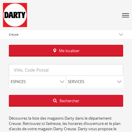
Men
Tous les magasins Darty
Nouvelle-Aquitaine
Creuse
Me localiser
Requête
ESPACES
SERVICES
Latitude
Longitude
Rechercher
Découvrez la liste des magasins Darty dans le département
Creuse. Retrouvez ici l’adresse, les horaires d’ouverture et le plan
d'accès de votre magasin Darty Creuse. Darty vous propose le