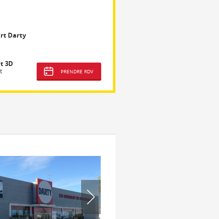
rt Darty
t 3D
t
PRENDRE RDV