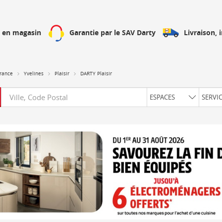
Livraison, 
h en magasin
Garantie par le SAV Darty
France
Yvelines
Plaisir
DARTY Plaisir
Requête
ESPACES
SERVI