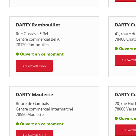
DARTY Rambouillet
DARTY Cu
Rue Gustave Eiffel
41, route d
Centre commercial Bel Air
78400
Chat
78120
Rambouillet
Ouvert 
Ouvert en ce moment
EN SAVOI
EN SAVOIR PLUS
DARTY Maulette
DARTY Cu
Route de Gambais
20, rue Hoc
Centre commercial Intermarché
78000
Versa
78550
Maulette
Ouvert 
Ouvert en ce moment
EN SAVOI
EN SAVOIR PLUS