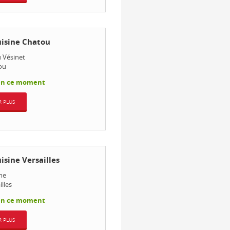
isine Chatou
u Vésinet
ou
en ce moment
R PLUS
isine Versailles
he
illes
en ce moment
R PLUS