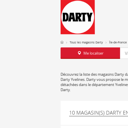
Tous les magasins Darty
Île-de-France
Req
Me localiser
Découvrez la liste des magasins Darty da
Darty Yvelines. Darty vous propose le me
détachées dans le département Yvelines.
Darty.
10 MAGASIN(S) DARTY E