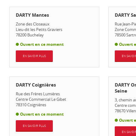
DARTY Mantes
DARTY Sa
Zone des Closeaux
Rue Jean-P
Lieu-dit les Petits Graviers
Zone Comme
78200
Buchelay
78500
Sartr
Ouvert en ce moment
Ouvert 
EN SAVOIR PLUS
EN SAVOI
DARTY Coignières
DARTY Or
Seine
Rue des Frères Lumières
Centre Commercial Le Gibet
3, chemin a
78310
Coignières
Centre com
78670
Ville
Ouvert en ce moment
Ouvert 
EN SAVOIR PLUS
EN SAVOI