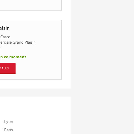
isir
 Carco
ciale Grand Plaisir
r
en ce moment
R PLUS
Lyon
Paris