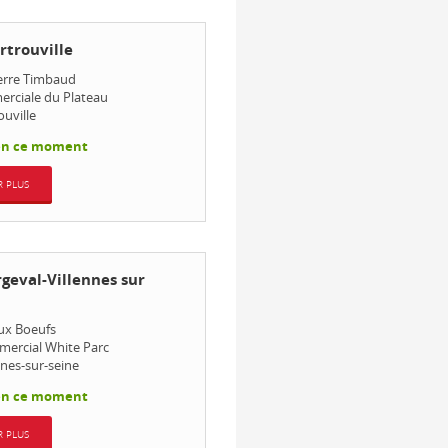
rtrouville
ierre Timbaud
rciale du Plateau
ouville
en ce moment
R PLUS
geval-Villennes sur
ux Boeufs
mercial White Parc
nnes-sur-seine
en ce moment
R PLUS