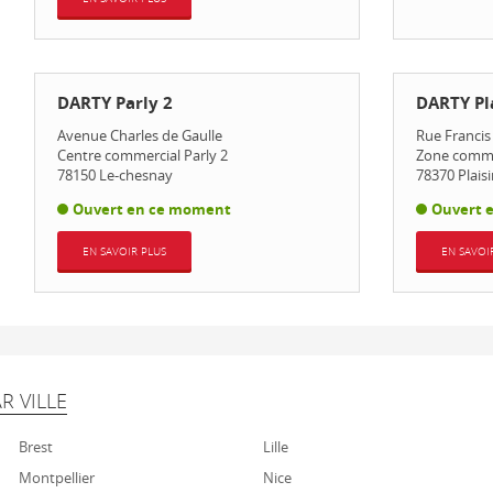
DARTY Parly 2
DARTY Pla
Avenue Charles de Gaulle
Rue Francis
Centre commercial Parly 2
Zone commer
78150
Le-chesnay
78370
Plaisi
Ouvert en ce moment
Ouvert 
EN SAVOIR PLUS
EN SAVOI
R VILLE
Brest
Lille
Montpellier
Nice